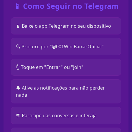
📱 Como Seguir no Telegram
📱 Baixe o app Telegram no seu dispositivo
🔍 Procure por "@001Win BaixarOficial"
👆 Toque em "Entrar" ou "Join"
🔔 Ative as notificações para não perder
nada
💬 Participe das conversas e interaja