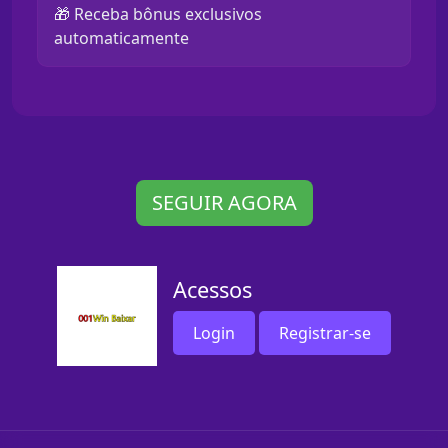
🎁 Receba bônus exclusivos
automaticamente
SEGUIR AGORA
Acessos
Login
Registrar-se