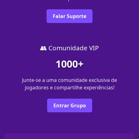
Falar Suporte
👥 Comunidade VIP
1000+
Junte-se a uma comunidade exclusiva de
jogadores e compartilhe experiências!
Entrar Grupo