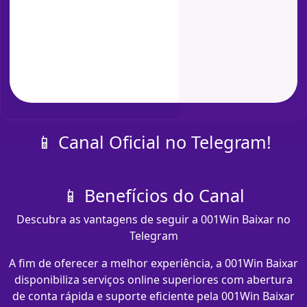
📱 Canal Oficial no Telegram!
📱 Benefícios do Canal
Descubra as vantagens de seguir a 001Win Baixar no
Telegram
A fim de oferecer a melhor experiência, a 001Win Baixar
disponibiliza serviços online superiores com abertura
de conta rápida e suporte eficiente pela 001Win Baixar